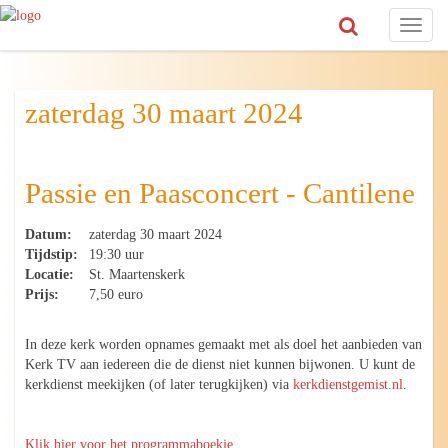
Toggl
naviga
zaterdag 30 maart 2024
Passie en Paasconcert - Cantilene
Datum:
zaterdag 30 maart 2024
Tijdstip:
19:30 uur
Locatie:
St. Maartenskerk
Prijs:
7,50 euro
In deze kerk worden opnames gemaakt met als doel het aanbieden van
Kerk TV aan iedereen die de dienst niet kunnen bijwonen. U kunt de
kerkdienst meekijken (of later terugkijken) via
kerkdienstgemist.nl
.
Klik hier voor het programmaboekje