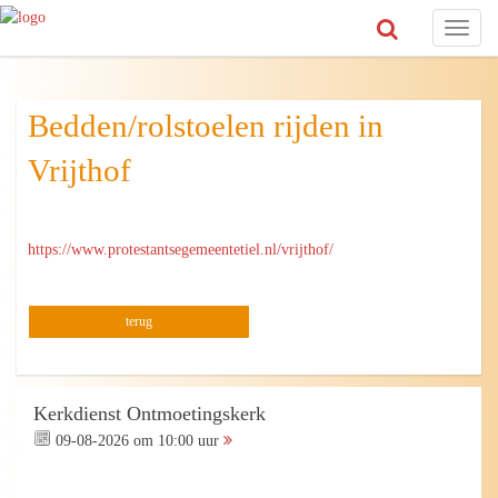
Toggl
naviga
Bedden/rolstoelen rijden in
Vrijthof
https://www.protestantsegemeentetiel.nl/vrijthof/
terug
Kerkdienst Ontmoetingskerk
09-08-2026 om 10:00 uur