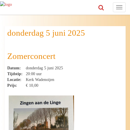
Toggl
naviga
donderdag 5 juni 2025
Zomerconcert
Datum:
donderdag 5 juni 2025
Tijdstip:
20:00 uur
Locatie:
Kerk Wadenoijen
Prijs:
€ 10,00