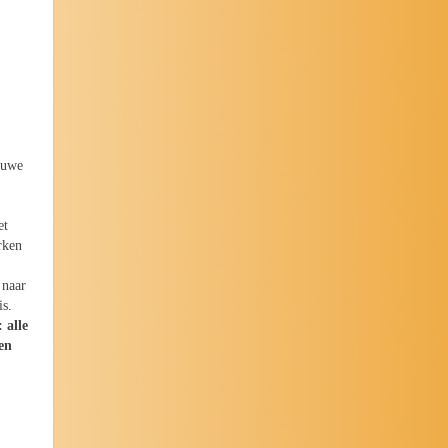
auwe
et
rken
 naar
is.
 alle
en