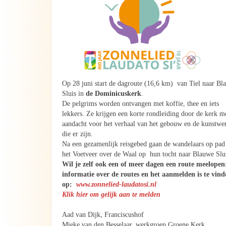
Op 28 juni start de dagroute (16,6 km) van Tiel naar Bl
Sluis in
de Dominicuskerk
.
De pelgrims worden ontvangen met koffie, thee en iets
lekkers. Ze krijgen een korte rondleiding door de kerk m
aandacht voor het verhaal van het gebouw en de kunstwe
die er zijn.
Na een gezamenlijk reisgebed gaan de wandelaars op pad
het Voetveer over de Waal op hun tocht naar Blauwe Slu
Wil je zelf ook een of meer dagen een route meelopen:
informatie over de routes en het aanmelden is te vind
op:
www.zonnelied-laudatosi.nl
Klik hier om gelijk aan te melden
Aad van Dijk, Franciscushof
Mieke van den Besselaar, werkgroep Groene Kerk