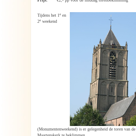
Prijs:
€2,- pp voor de middag torenbeklimming
e
Tijdens het 1
en
e
2
weekend
(Monumentenweekend) is er gelegenheid de toren van de
Maartenskerk te beklimmen.