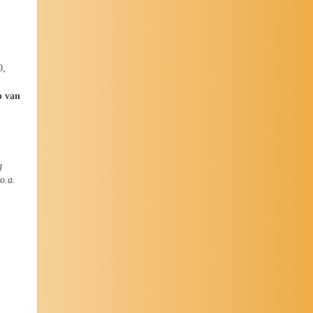
0,
p van
g
o.a.