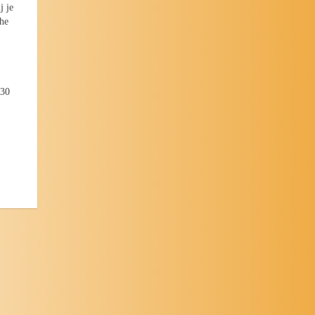
j je
che
.30