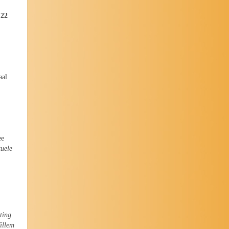
 22
aal
ee
tuele
ting
illem