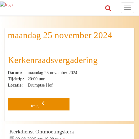
Toggl
naviga
maandag 25 november 2024
Kerkenraadsvergadering
Datum:
maandag 25 november 2024
Tijdstip:
20:00 uur
Locatie:
Drumptse Hof
terug
Kerkdienst Ontmoetingskerk
09-08-2026 om 10:00 uur