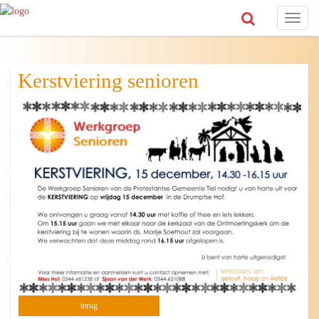
Toggl
naviga
Kerstviering senioren
terug