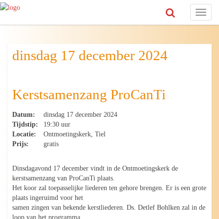
Toggl
naviga
dinsdag 17 december 2024
Kerstsamenzang ProCanTi
Datum:
dinsdag 17 december 2024
Tijdstip:
19:30 uur
Locatie:
Ontmoetingskerk, Tiel
Prijs:
gratis
Dinsdagavond 17 december vindt in de Ontmoetingskerk de
kerstsamenzang van ProCanTi plaats.
Het koor zal toepasselijke liederen ten gehore brengen. Er is een grote
plaats ingeruimd voor het
samen zingen van bekende kerstliederen. Ds. Detlef Bohlken zal in de
loop van het programma