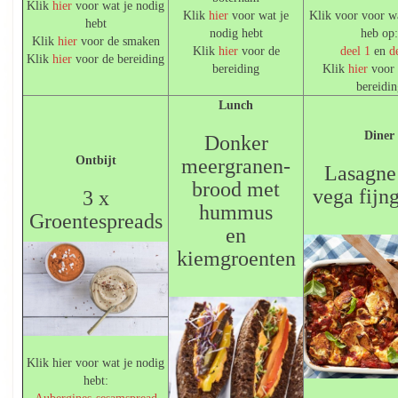
Klik
hier
voor wat je nodig
Klik
hier
voor wat je
Klik voor voor w
hebt
nodig hebt
heb op
Klik
hier
voor de smaken
Klik
hier
voor de
deel 1
en
d
Klik
hier
voor de bereiding
bereiding
Klik
hier
voor 
bereidi
Lunch
Diner
Donker
Ontbijt
meergranen-
Lasagne
brood met
vega fijn
3 x
hummus
Groentespreads
en
kiemgroenten
Klik hier voor wat je nodig
hebt:
Aubergines-sesamspread