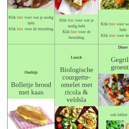
Klik
hier
voor wat je nodig
Klik
hier
voor wat je
hebt
Klik
hier
voor wa
nodig hebt
Klik
hier
voor de bereiding
hebt
Klik
hier
voor de
Klik
hier
voor de
bereiding
Diner
Lunch
Gegri
groen
Biologische
Ontbijt
courgette-
Bolletje brood
omelet met
met kaas
ricola &
veldsla
ook lekker