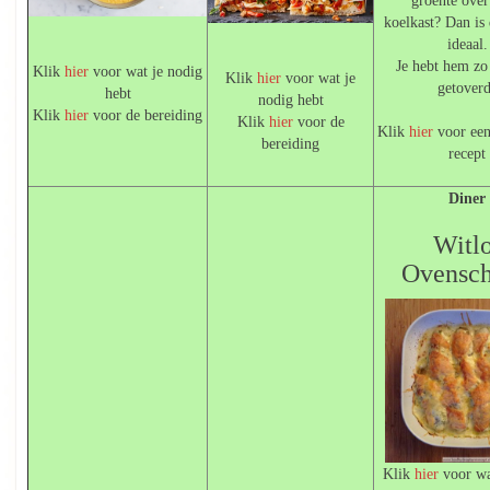
groente over
koelkast? Dan is 
ideaal.
Je hebt hem zo 
Klik
hier
voor wat je nodig
Klik
hier
voor wat je
getover
hebt
nodig hebt
Klik
hier
voor de bereiding
Klik
hier
voor de
Klik
hier
voor een
bereiding
recept
Diner
Witl
Ovensch
Klik
hier
voor wa