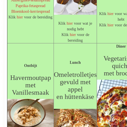
Paprika-fetaspread
Bloemkool-kerriespread
Klik
hier
voor wa
Klik
hier
voor de bereiding
hebt
Klik
hier
voor wat je
Klik
hier
voor de
nodig hebt
Klik
hier
voor de
bereiding
Diner
Vegetar
Lunch
quic
Ontbijt
met broc
Omeletrolletjes
Havermoutpap
gevuld met
met
appel
Vanillesmaak
en hüttenkäse