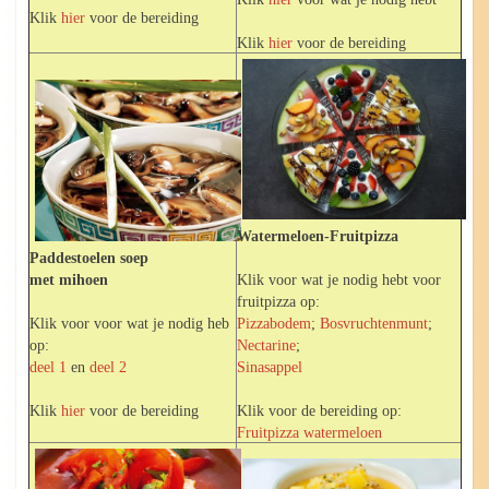
Klik
hier
voor de bereiding
Klik
hier
voor de bereiding
Watermeloen-Fruitpizza
Paddestoelen soep
Klik voor wat je nodig hebt voor
met mihoen
fruitpizza op:
Pizzabodem
;
Bosvruchtenmunt
;
Klik voor voor wat je nodig heb
Nectarine
;
op:
Sinasappel
deel 1
en
deel 2
Klik voor de bereiding op:
Klik
hier
voor de bereiding
Fruitpizza watermeloen