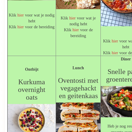
Klik
hier
voor wat je nodig
Klik
hier
voor wat je
hebt
nodig hebt
Klik
hier
voor de bereiding
Klik
hier
voor de
bereiding
Klik
hier
voor wa
hebt
Klik
hier
voor de
Diner
Lunch
Ontbijt
Snelle p
groentere
Oventosti met
Kurkuma
vegagehackt
overnight
en geitenkaas
oats
Heb je nog res