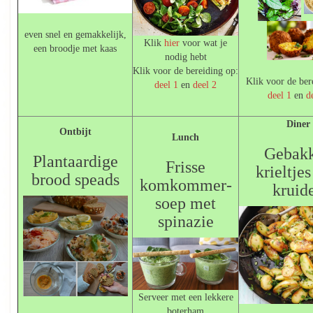
even snel en gemakkelijk,
Klik
hier
voor wat je
een broodje met kaas
nodig hebt
Klik voor de bereiding op:
Klik voor de ber
deel 1
en
deel 2
deel 1
en
d
Diner
Ontbijt
Lunch
Gebak
Plantaardige
Frisse
krieltje
brood speads
komkommer-
kruid
soep met
spinazie
Serveer met een lekkere
boterham