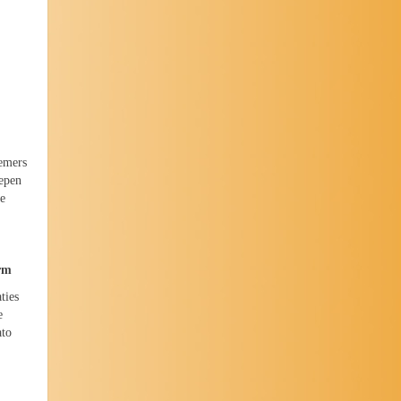
nemers
oepen
je
arm
ties
e
ato