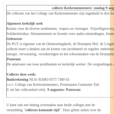
collecte Kerkrentmeesters: zondag 9 aug
De collectes van het College van Kerkrentmeester zijn ingedeeld in drie 
Algemeen kerkelijk werk
Kosten voor de diverse erediensten, vespers en vieringen. Vrijwilligers
Solidariteitskas. Abonnementen en licentie voor audio-uitzendingen, financi
Gebouwen
De PGT is eigenaar van de Ontmoetingskerk, de Drumptse Hof, de Lingeke
collecte moet u denken aan de kosten van incidenteel en regulier onderh
energie, verwarming, verzekeringen en het schoonmaken van de Drumptse 
Pastoraat
De salarissen van twee predikanten en kerkelijk werker. De vergoedingen 
Collecte deze week:
Bankrekening
NL61 RABO 0373 7300 63
t.n.v. College van Kerkrentmeesters, Protestantse Gemeente Tiel.
U zet het collectedoel erbij:
9 augustus: Pastoraat
U kunt ook een bedrag overmaken naar beide colleges met de
vermelding "
collectes komende tijd
". Deze giften zullen over de