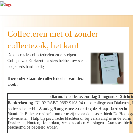
Collecteren met of zonder
collectezak, het kan!
De diaconale collectedoelen en ons eigen
College van Kerkrentmeesters hebben uw steun
nog steeds hard nodig.
Hieronder staan de collectedoelen van deze
week:
diaconale collecte: zondag 9 augustus: Stich
Bankrekening
: NL 92 RABO 0362 9108 04 t.n.v. college van Diakenen, P
collectedoel erbij:
Zondag 9 augustus:
Stichting de Hoop Dordrecht
Vanuit de Bijbelse opdracht om er te zijn voor de naaste, biedt De Hoop g
volwassenen. Hulp bij psychische klachten of bij verslaving is in de vor
Dordrecht, Houten, Rotterdam, Veenendaal en Vlissingen. Daarnaast bied
beschermd of begeleid wonen.