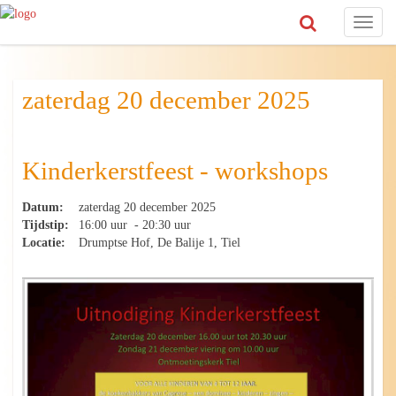
Toggl
naviga
zaterdag 20 december 2025
Kinderkerstfeest - workshops
Datum:
zaterdag 20 december 2025
Tijdstip:
16:00 uur - 20:30 uur
Locatie:
Drumptse Hof, De Balije 1, Tiel