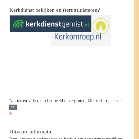
Kerkdienst bekijken en (terug)luisteren?
Na starten video, om het beeld te vergroten, klik rechtsonder op
Uitvaart informatie
Bent u uitvaart ondernemer en heeft u een protestantse predikant