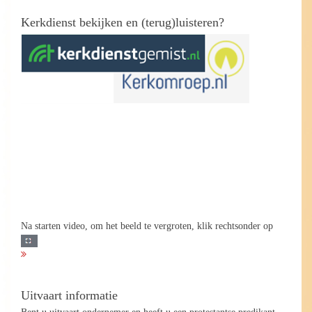
Kerkdienst bekijken en (terug)luisteren?
Na starten video, om het beeld te vergroten, klik rechtsonder op
Uitvaart informatie
Bent u uitvaart ondernemer en heeft u een protestantse predikant