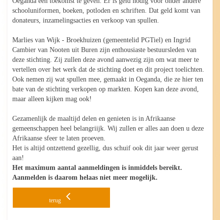
Oeganda een toekomst te geven. Er is geld nodig voor onder andere
schooluniformen, boeken, potloden en schriften. Dat geld komt van
donateurs, inzamelingsacties en verkoop van spullen.
Marlies van Wijk - Broekhuizen (gemeentelid PGTiel) en Ingrid
Cambier van Nooten uit Buren zijn enthousiaste bestuursleden van
deze stichting. Zij zullen deze avond aanwezig zijn om wat meer te
vertellen over het werk dat de stichting doet en dit project toelichten.
Ook nemen zij wat spullen mee, gemaakt in Oeganda, die ze hier ten
bate van de stichting verkopen op markten. Kopen kan deze avond,
maar alleen kijken mag ook!
Gezamenlijk de maaltijd delen en genieten is in Afrikaanse
gemeenschappen heel belangriijk. Wij zullen er alles aan doen u deze
Afrikaanse sfeer te laten proeven.
Het is altijd ontzettend gezellig, dus schuif ook dit jaar weer gerust
aan!
Het maximum aantal aanmeldingen is inmiddels bereikt.
Aanmelden is daarom helaas niet meer mogelijk.
terug