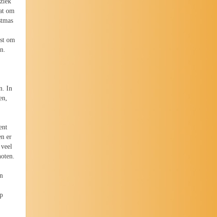
uziek
aat om
stmas
est om
en.
e
n. In
en,
ent
en er
 veel
noten.
en
op