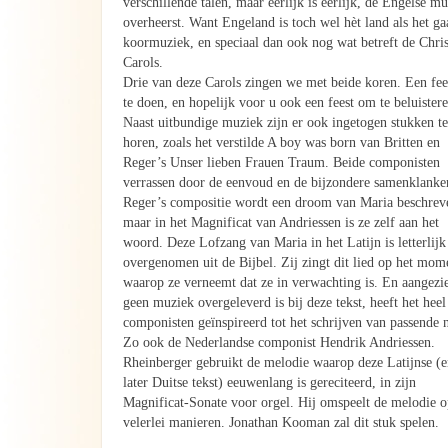
verschillende talen, maar eerlijk is eerlijk, de Engelse m
overheerst. Want Engeland is toch wel hèt land als het g
koormuziek, en speciaal dan ook nog wat betreft de Chri
Carols.
Drie van deze Carols zingen we met beide koren. Een fe
te doen, en hopelijk voor u ook een feest om te beluister
Naast uitbundige muziek zijn er ook ingetogen stukken t
horen, zoals het verstilde A boy was born van Britten en
Reger’s Unser lieben Frauen Traum. Beide componisten
verrassen door de eenvoud en de bijzondere samenklanke
Reger’s compositie wordt een droom van Maria beschrev
maar in het Magnificat van Andriessen is ze zelf aan het
woord. Deze Lofzang van Maria in het Latijn is letterlijk
overgenomen uit de Bijbel. Zij zingt dit lied op het mom
waarop ze verneemt dat ze in verwachting is. En aangezi
geen muziek overgeleverd is bij deze tekst, heeft het heel
componisten geïnspireerd tot het schrijven van passende 
Zo ook de Nederlandse componist Hendrik Andriessen.
Rheinberger gebruikt de melodie waarop deze Latijnse (
later Duitse tekst) eeuwenlang is gereciteerd, in zijn
Magnificat-Sonate voor orgel. Hij omspeelt de melodie 
velerlei manieren. Jonathan Kooman zal dit stuk spelen.