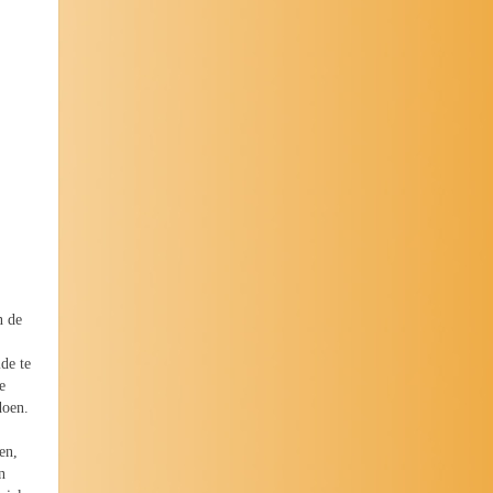
n de
de te
e
doen.
en,
n