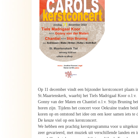
Op 11 december vindt een bijzonder kerstconcert plaats i
St.Maartenskerk, waarbij het Tiels Madrigaal Koor o.l.v.
Gonny van der Maten en Chantiel o.l.v. Stijn Bruning bei
horen zijn. Tijdens het concert voor Oekraïne traden beid
koren op en ontstond het idee om een keer samen iets te 
De keuze viel op een kerstconcert.
We hebben een prachtig kerstprogramma voor u uitgekoz
zeer gevarieerd, met muziek uit verschillende landen en i