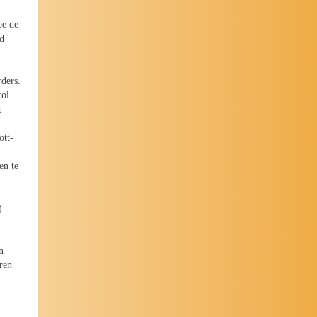
oe de
nd
rders.
rol
t
ott-
en te
)
n
ren