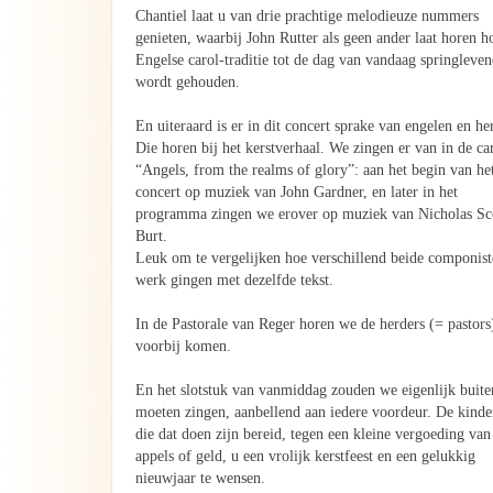
Chantiel laat u van drie prachtige melodieuze nummers
genieten, waarbij John Rutter als geen ander laat horen h
Engelse carol-traditie tot de dag van vandaag springleve
wordt gehouden.
En uiteraard is er in dit concert sprake van engelen en he
Die horen bij het kerstverhaal. We zingen er van in de ca
“Angels, from the realms of glory”: aan het begin van he
concert op muziek van John Gardner, en later in het
programma zingen we erover op muziek van Nicholas Sc
Burt.
Leuk om te vergelijken hoe verschillend beide componist
werk gingen met dezelfde tekst.
In de Pastorale van Reger horen we de herders (= pastors
voorbij komen.
En het slotstuk van vanmiddag zouden we eigenlijk buite
moeten zingen, aanbellend aan iedere voordeur. De kinde
die dat doen zijn bereid, tegen een kleine vergoeding van
appels of geld, u een vrolijk kerstfeest en een gelukkig
nieuwjaar te wensen.