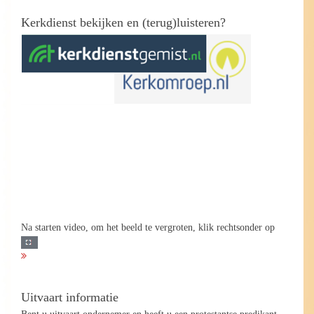
Kerkdienst bekijken en (terug)luisteren?
Na starten video, om het beeld te vergroten, klik rechtsonder op
Uitvaart informatie
Bent u uitvaart ondernemer en heeft u een protestantse predikant