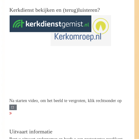
Kerkdienst bekijken en (terug)luisteren?
Na starten video, om het beeld te vergroten, klik rechtsonder op
Uitvaart informatie
Bent u uitvaart ondernemer en heeft u een protestantse predikant