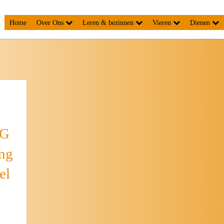
Home
Over Ons
Leren & bezinnen
Vieren
Dienen
RG
ng
el