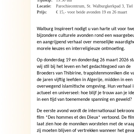
Tijdstip:
19:30 uur
Locatie:
Parochiecentrum, St. Walburgkerkpad 3, Tiel
Prijs:
€ 15,- voor beide avonden 19 en 26 maart
Walburg Inspireert nodigt u van harte uit voor tw
bijzondere culturele avonden rond een waargebe
en aangrijpend verhaal over menselijke waardigh
morele keuzes en interreligieuze ontmoeting.
Op donderdag 19 en donderdag 26 maart 2026 st
wij stil bij het leven en het gedachtegoed van de
Broeders van Thibirine, trappistenmonniken die v
de jaren vijftig leefden in Algerije, midden in een
overwegend islamitische omgeving. Hun verhaal i
actueel en universeel: hoe blijf je trouw aan je id
in een tijd van toenemende spanning en geweld?
De eerste avond wordt de internationaal bekroon
film *Des hommes et des Dieux* vertoond. De fil
laat zien hoe de monniken worstelen met de vraa
zij moeten blijven of vertrekken wanneer het gev