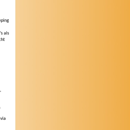
eping
s als
cht
,
n
 via