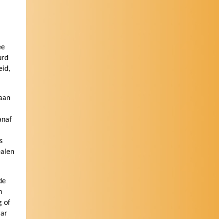
ee
urd
eid,
aan
anaf
s
ealen
de
m
g of
aar