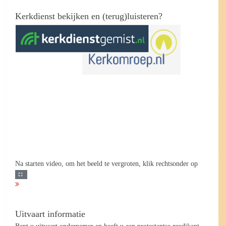
Kerkdienst bekijken en (terug)luisteren?
Na starten video, om het beeld te vergroten, klik rechtsonder op
Uitvaart informatie
Bent u uitvaart ondernemer en heeft u een protestantse predikant