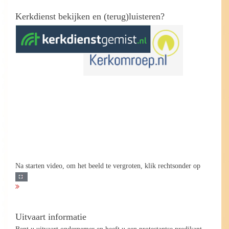
Kerkdienst bekijken en (terug)luisteren?
Na starten video, om het beeld te vergroten, klik rechtsonder op
Uitvaart informatie
Bent u uitvaart ondernemer en heeft u een protestantse predikant