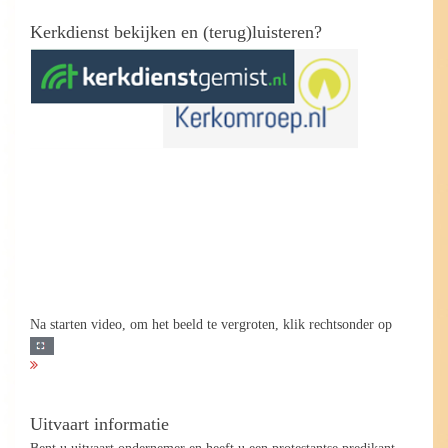
Kerkdienst bekijken en (terug)luisteren?
Na starten video, om het beeld te vergroten, klik rechtsonder op
Uitvaart informatie
Bent u uitvaart ondernemer en heeft u een protestantse predikant