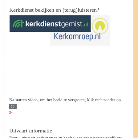
Kerkdienst bekijken en (terug)luisteren?
Na starten video, om het beeld te vergroten, klik rechtsonder op
Uitvaart informatie
Bent u uitvaart ondernemer en heeft u een protestantse predikant