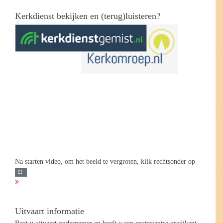
Kerkdienst bekijken en (terug)luisteren?
Na starten video, om het beeld te vergroten, klik rechtsonder op
Uitvaart informatie
Bent u uitvaart ondernemer en heeft u een protestantse predikant